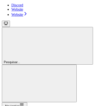
Discord
Website
Website
Pesquisar...