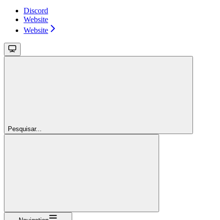
Discord
Website
Website
Pesquisar...