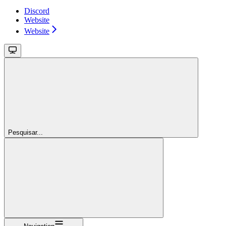
Discord
Website
Website
Pesquisar...